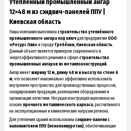
Утеплённый промышленный ангар
12×48 м из сэндвич-панелей ППУ |
Киевская область
Наша компания выполнила
строительство утеплённого
промышленного ангара под ключ
для предприятия
ООО
«Ресурс Оил»
в городе
Гребёнки, Киевская область
.
Данный объект является примером современного и
энергоэффективного решения в сфере
строительства
промышленных ангаров из металлоконструкций
.
Ангар имеет
ширину 12 м, длину 48 м и высоту по стене 6
м
, что позволяет максимально эффективно использовать
внутреннее пространство для производственных процессов,
складирования продукции, размещения оборудования и
организации логистики. Несущая конструкция выполнена на
основе
прочного металлического каркаса
, рассчитанного
на эксплуатационные и климатические нагрузки региона.
Для утепления здания использованы
сэндвич-панели с
наполнителем ППУ (пенополиуретан)
, обеспечивающие