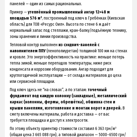
панелей — один из самых рациональных.
Пример —
утеплённый промышленный ангар 12×48 м
площадью 576 м²
, построенный под ключ в Гребёнках (Киевская
область) для ТОВ «Ресурс Оил». Высота по стене 6 м даёт
нормальный запас под стеллажи, кран-балку/подъёмную технику,
зоны хранения и линии производства.
Тепловой контур выполнен
из сэндвич-панелей с
наполнителем ППУ
(пенополиуретан) толщиной 100 мм на стенах
и кровле. Это энергоэффективность на практике: меньше потерь
тепла зимой, меньше перепадов температуры, ниже риск
конденсата и коррозии оборудования. Ангар подходит для
круглогодичной эксплуатации — от склада материалов до цеха
или сервисной площадки.
Под ключ здесь не “на словах”, а по этапам:
точечный
фундамент под каждую колонну (закладные), металлический
каркас (колонны, фермы, обрешётка), обшивка стен и
крыши панелями, изготовление и монтаж ворот и дверей.
В
смету включены материалы, работа и доставка — от вас
требуется площадка и доступ к электросети.
По этому объекту ориентир стоимости составил 6 363 грн/м²
(общая цена 3 665 088 грн), а типовой диапазон — 5000–6500 грн/