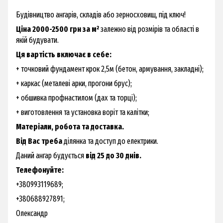
Будівництво ангарів, складів або зерносховищ, під ключ!
Ціна 2000-2500 грн за м²
залежно від розмірів та області в
якій будувати.
Ця вартість включає в себе:
+ точковий фундамент крок 2,5м (бетон, армування, закладні);
+ каркас (металеві арки, прогони брус);
+ обшивка профнастилом (дах та торці);
+ виготовлення та установка воріт та калітки;
Матеріали, робота та доставка.
Від Вас треба
ділянка та доступ до електрики.
Даний ангар будується
від
25 до 30 днів.
Телефонуйте:
+380993119689;
+380688927891;
Олександр