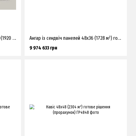
Ангар-зерносховище з плитами 24х80(1920 м²) готове рішення (прорахунок)
Ангар із сендвіч панелей 48х36 (1728 м²) готове рішення (прорахунок)
9 974 633 грн