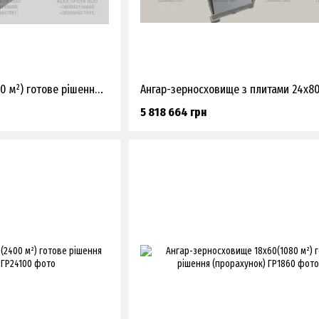
Ангар-склад 30х78(2340 м²) готове рішення (прорахунок)
5 818 664 грн