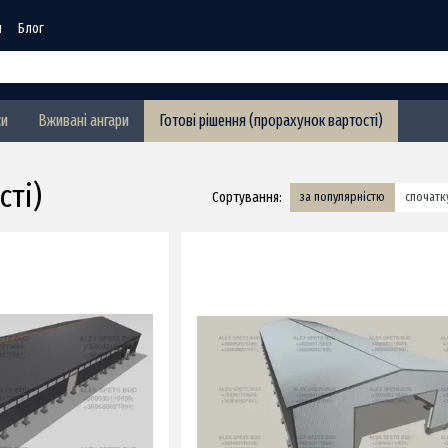
я
Блог
си
Вживані ангари
Готові рішення (прорахунок вартості)
сті)
Сортування:
за популярністю
спочат