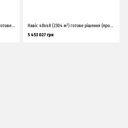
Ангар-зерносховище 18х60(1080 м²) готове рішення (прорахунок)
Навіс 48х48 (2304 м²) готове рішення (прорахунок)
5 453 027 грн