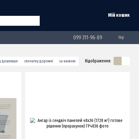
Мій кошик
099 311-96-89
Укр
Відображення:
ку дешевше
спочатку дорожчі
за назвою