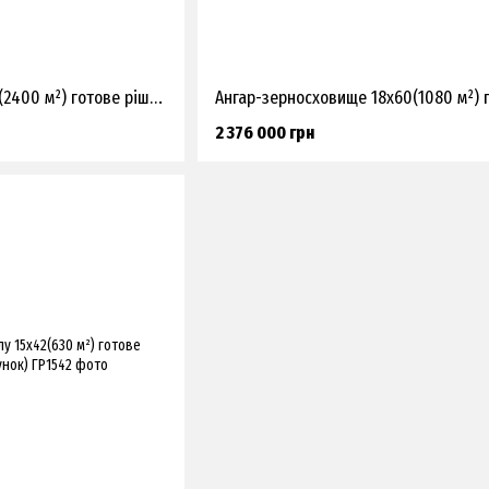
Ангар-пташник 24х100(2400 м²) готове рішення (прорахунок)
2 376 000 грн