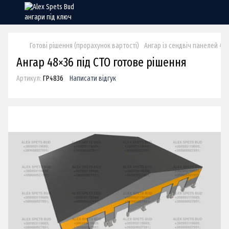
Готові рішення (прорахунок вартості)
Ангар із сендвіч панелей 48х
Ангар 48×36 під СТО готове рішення
Артикул:
ГР4836
Написати відгук