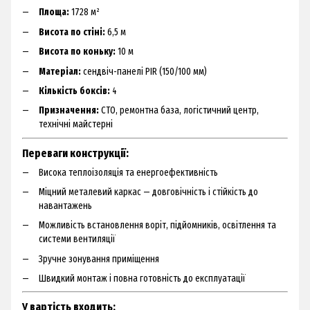
Площа:
1728 м²
Висота по стіні:
6,5 м
Висота по коньку:
10 м
Матеріал:
сендвіч-панелі PIR (150/100 мм)
Кількість боксів:
4
Призначення:
СТО, ремонтна база, логістичний центр,
технічні майстерні
Переваги конструкції:
Висока теплоізоляція та енергоефективність
Міцний металевий каркас — довговічність і стійкість до
навантажень
Можливість встановлення воріт, підйомників, освітлення та
системи вентиляції
Зручне зонування приміщення
Швидкий монтаж і повна готовність до експлуатації
У вартість входить: