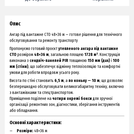
Опис
Ангар під вантажне СТО 48×36 м — готове рішення для технічного
обслуговування та ремонту транспорту
Пропонуємо готовий проєкт
утепленого ангара під вантажне
СТО
розміром
48×36 м
, загальною площею
1728 м²
. Конструкція
виконана з
сендвіч-панелей PIR
товщиною
150 мм (дах)
і
100
мм (стіни)
, що забезпечує відмінну теплоізоляцію та комфортні
умови для роботи впродовж усього року.
Висота по стіні становить
6,5 м
, а
по коньку — 10 м
, що дозволяє
безперешкодно обслуговувати великогабаритну техніку, включно
з вантажівками та спецтранспортом.
Приміщення поділене на
чотири окремі бокси
для зручної
організації ремонтних зон, діагностики, зберігання інструментів
або обладнання.
Основні характеристики:
Розміри:
48×36 м