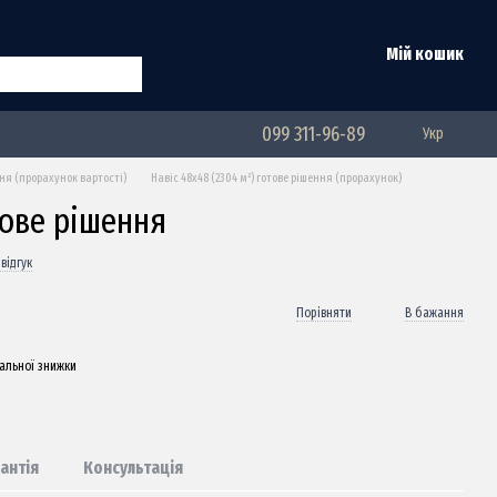
Мій кошик
099 311-96-89
Укр
ння (прорахунок вартості)
Навіс 48х48 (2304 м²) готове рішення (прорахунок)
тове рішення
відгук
Порівняти
В бажання
альної знижки
антія
Консультація