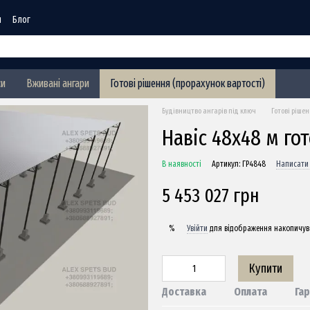
я
Блог
си
Вживані ангари
Готові рішення (прорахунок вартості)
Будівництво ангарів під ключ
Готові ріше
Навіс 48х48 м го
В наявності
Артикул: ГР4848
Написати 
5 453 027 грн
Увійти
для відображення накопичув
%
Купити
Доставка
Оплата
Гар