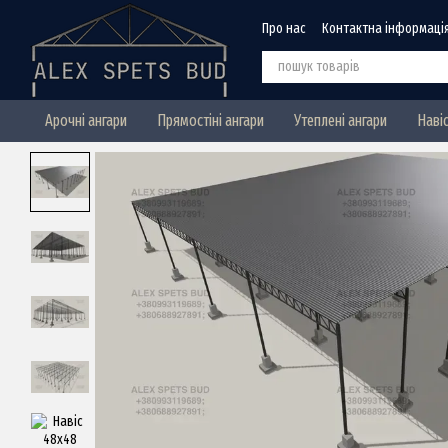
Перейти до основного контенту
Про нас
Контактна інформаці
Арочні ангари
Прямостіні ангари
Утеплені ангари
Наві