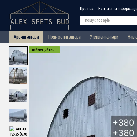
Перейти до основного контенту
Про нас
Контактна інформаці
Арочні ангари
Прямостіні ангари
Утеплені ангари
Наві
НАЙКРАЩИЙ ВИБІР