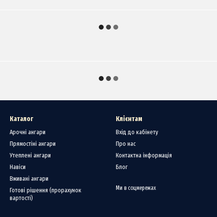
Каталог
Клієнтам
Арочні ангари
Вхід до кабінету
Прямостіні ангари
Про нас
Утеплені ангари
Контактна інформація
Навіси
Блог
Вживані ангари
Ми в соцмережах
Готові рішення (прорахунок
вартості)