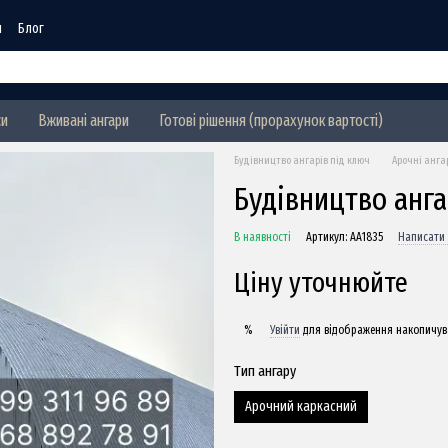
я
Блог
си
Вживані ангари
Готові рішення (прорахунок вартості)
Будівництво ангарів під ключ
Арочні анга
Будівництво анга
В наявності
Артикул: АА1835
Написати 
Ціну уточнюйте
Увійти
для відображення накопичув
%
Тип ангару
Арочний каркасний