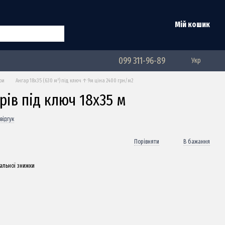
Мій кошик
099 311-96-89
Укр
ри
Ангар 18х35 (630 м²) під ключ ↑9м ціна 2400 грн/м2
рів під ключ 18х35 м
відгук
Порівняти
В бажання
альної знижки