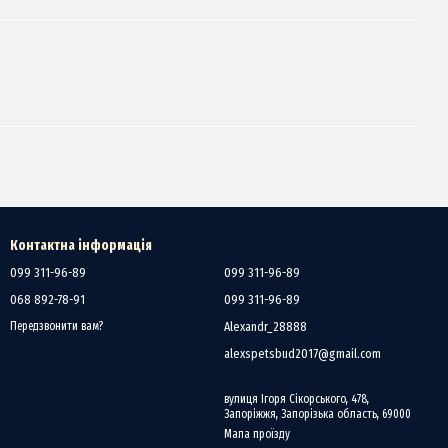
Контактна інформація
099 311-96-89
099 311-96-89
068 892-78-91
099 311-96-89
Alexandr_28888
Передзвонити вам?
alexspetsbud2017@gmail.com
вулиця Ігоря Сікорського, 478,
Запоріжжя, Запорізька область, 69000
Мапа проїзду