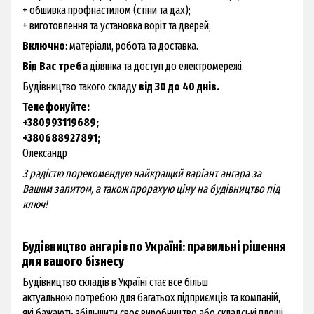
+ обшивка профнастилом (стіни та дах);
+ виготовлення та установка воріт та дверей;
Включно
: матеріали, робота та доставка.
Від Вас треба
ділянка та доступ до електромережі.
Будівництво такого складу
від 30 до 40 днів.
Телефонуйте:
+380993119689;
+380688927891;
Олександр
З радістю порекомендую найкращий варіант ангара за
Вашим запитом, а також прорахую ціну на будівництво під
ключ!
Будівництво ангарів по Україні: правильні рішення
для вашого бізнесу
Будівництво складів в Україні стає все більш
актуальною потребою для багатьох підприємців та компаній,
які бажають збільшити своє виробництво або складські площі.