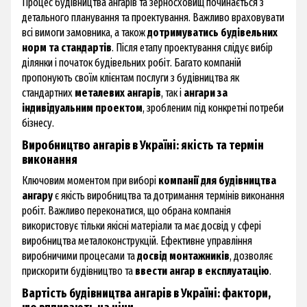
Процес будівництва ангарів та зерносховищ починається з
детального планування та проектування. Важливо враховувати
всі вимоги замовника, а також
дотримуватись будівельних
норм та стандартів
. Після етапу проектування слідує вибір
ділянки і початок будівельних робіт. Багато компаній
пропонують своїм клієнтам послуги з будівництва як
стандартних
металевих ангарів
, так і
ангари за
індивідуальним проектом
, зробленим під конкретні потреби
бізнесу.
Виробництво ангарів в Україні: якість та термін
виконання
Ключовим моментом при виборі
компанії для будівництва
ангару
є якість виробництва та дотримання термінів виконання
робіт. Важливо переконатися, що обрана компанія
використовує тільки якісні матеріали та має досвід у сфері
виробництва металоконструкцій. Ефективне управління
виробничими процесами та
досвід монтажників
, дозволяє
прискорити будівництво та
ввести ангар в експлуатацію
.
Вартість будівництва ангарів в Україні: фактори,