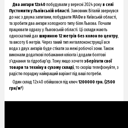
Два ангари 12х40
побудували у вересні 2024 року
в селі
Пустомити у Львівській області
. Замовник Віталій звернувся
до нас з двума запитами, побудвати МАФи в Київській області,
та зробити два ангари холодного типу біля Львова. Почали
працювати одразу у Львовській області. Ці склади мають
односкатний дах
шириною 12 метрів без колон по центру
,
та висоту 6 метрів. Через такий тип металлоконструкції вся
вода з двух ангарів буде стікати за межі робочої зони. Також
виконали додаткові побажання клієнта і додали болтові
з'єднання та гідробар'єр. Тому якщо хочете
зберігати свої
товари та техніку в сухому складі
, то скоріш телефонуйте, з
радістю пораджу найкращий варіант під ваші потреби.
Один склад 12х40 обійшовся під ключ
1200000 грн. (2500
грн/м²
)