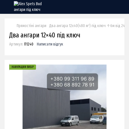
Прямостіні ангари
Два ангара 12х40(480 м²) під ключ ↑6м від 2400
Два ангари 12×40 під ключ
Артикул:
П1240
Написати відгук
НАЙКРАЩИЙ ВИБІР