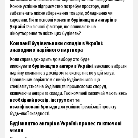
Кожне успішне підприємство потребує простору, який
забезпечить якісне збереження товарів, обладнання чи
сировини. Які ж основні моменти
будівництва ангарів в
Україні
та ключові фактори, що впливають на
ціноутворення та якість цих будівель?
Компанії будівельники складів в Україні:
знаходимо надійного партнера
Коли справа доходить до вибору хто буде
виконувати
будівництво ангара в Україні
, важливо вибрати
надійну компанію з досвідом та експертністю у цій галузі.
Правильним варіантом є вибір будівельників, що
спеціалізується на будівництві промислових споруд,
включаючи ангари та склади. Такі компанії зазвичай мають весь
необхідний досвід, інструмент та
кваліфіковані бригади
для успішної реалізації проекту
будь-якої складності.
Будівництво ангарів в Україні: процес та ключові
етапи