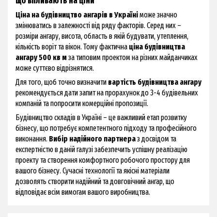
що впливають на ціни
Ціна на будівництво ангарів в Україні
може значно
змінюватись в залежності від ряду факторів. Серед них –
розміри ангару, висота, область в якій будувати, утеплення,
кількість воріт та вікон. Тому фактична
ціна будівництва
ангару 500 кв м
за типовим проектом на різних майданчиках
може суттєво відрізнятися.
Для того, щоб точно визначити
вартість будівництва ангару
рекомендується дати запит на прорахунок до 3-4 будівельних
компаній та попросити комерційні пропозиції.
Будівництво складів в Україні – це важливий етап розвитку
бізнесу, що потребує компетентного підходу та професійного
виконання.
Вибір надійного партнера
з досвідом та
експертністю в даній галузі забезпечить успішну реалізацію
проекту та створення комфортного робочого простору для
вашого бізнесу. Сучасні технології та якісні матеріали
дозволять створити надійний та довговічний ангар, що
відповідає всім вимогам вашого виробництва.