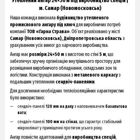
Утеплений ангар 24×50 м під виробництво спецій |
м. Самар (Новомосковськ)
Наша команда виконала
будівництво утепленого
промислового ангару під ключ
для виробничих потреб
компанії
ТОВ «Гарна Страва»
. Об’єкт реалізовано у місті
Самар (Новомосковськ), Дніпропетровська область
з
урахуванням усіх вимог до харчового виробництва.
Ангар має
розміри 24×50 м
з висотою по стіні
5 м
, що
забезпечує зручну організацію внутрішнього простору для
розміщення виробничого обладнання, складських зон та
логістики. Конструкція виконана з
металевого каркасу
з
подальшим утепленням
сендвіч-панелями
.
Для досягнення необхідних теплоізоляційних характеристик
було використано:
сендвіч-панелі
120 мм на даху
з наповнювачем
базальтова
вата
;
сендвіч-панелі
100 мм на стінах
, що гарантує стабільний
мікроклімат у приміщенні протягом усього року.
Ангар повністю адаптований для
виробництва спецій
,