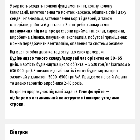
У вартість входять точкові фундаменти під кожну колону
(закладні), виготовлення та монтаж каркаса, обшивка стін і даху
сендвіч-панелями, встановлення воріт і дверей, а також
матеріали, робота й доставка. За потреби
закладаємо
планування під ваш процес:
зони приймання, склад сировини,
виробнича ділянка, пакування, експедиція, побутові приміщення;
можна передбачити вентиляцію, опалення та системи безпеки.
Від вас потрібні ділянка та доступ до електромережі.
Будівництво такого складу/цеху займає орієнтовно 50–65
днів.
Вартість будівництва цього об’єкта — 5 530 грн/м² (загалом 6
636 000 грн). Залежно від габаритів і місця будівництва ціна
зазвичай у діапазоні 5000–6500 грн/м². Працюємо по всій Україні
та даємо гарантію виробника 2–10 років.
Потрібен прорахунок під ваші задачі?
Телефонуйте —
підберемо оптимальний конструктив і швидко узгодимо
строки.
Відгуки