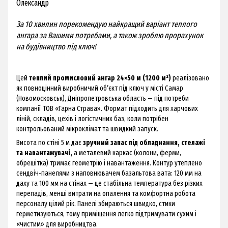
Олександр
За 10 хвилин порекомендую найкращий варіант теплого
ангара за Вашими потребами, а також зроблю прорахунок
на будівництво під ключ!
Цей
теплий промисловий ангар 24×50 м (1200 м²)
реалізовано
як повноцінний виробничий об’єкт під ключ у місті Самар
(Новомосковськ), Дніпропетровська область — під потреби
компанії ТОВ «Гарна Страва». Формат підходить для харчових
ліній, складів, цехів і логістичних баз, коли потрібен
контрольований мікроклімат та швидкий запуск.
Висота по стіні 5 м дає
зручний запас під обладнання, стелажі
та навантажувачі,
а металевий каркас (колони, ферми,
обрешітка) тримає геометрію і навантаження. Контур утеплено
сендвіч-панелями з наповнювачем базальтова вата: 120 мм на
даху та 100 мм на стінах — це стабільна температура без різких
перепадів, менші витрати на опалення та комфортна робота
персоналу цілий рік. Панелі збираються швидко, стики
герметизуються, тому приміщення легко підтримувати сухим і
«чистим» для виробництва.