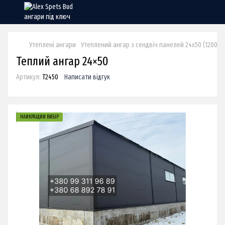
Утеплені ангари
Утеплений ангар з сендвіч панелей 24х50 (1200 м²
Теплий ангар 24×50
Артикул:
Т2450
Написати відгук
НАЙКРАЩИЙ ВИБІР