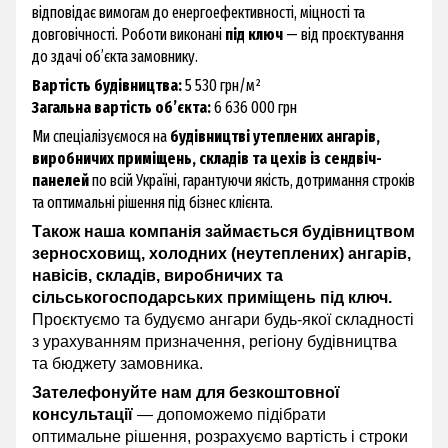
відповідає вимогам до енергоефективності, міцності та
довговічності. Роботи виконані
під ключ
— від проєктування
до здачі об’єкта замовнику.
Вартість будівництва:
5 530 грн/м²
Загальна вартість об’єкта:
6 636 000 грн
Ми спеціалізуємося на
будівництві утеплених ангарів,
виробничих приміщень, складів та цехів із сендвіч-
панелей
по всій Україні, гарантуючи якість, дотримання строків
та оптимальні рішення під бізнес клієнта.
Також наша компанія займається будівництвом
зерносховищ, холодних (неутеплених) ангарів,
навісів, складів, виробничих та
сільськогосподарських приміщень під ключ.
Проєктуємо та будуємо ангари будь-якої складності
з урахуванням призначення, регіону будівництва
та бюджету замовника.
Зателефонуйте нам для безкоштовної
консультації
— допоможемо підібрати
оптимальне рішення, розрахуємо вартість і строки