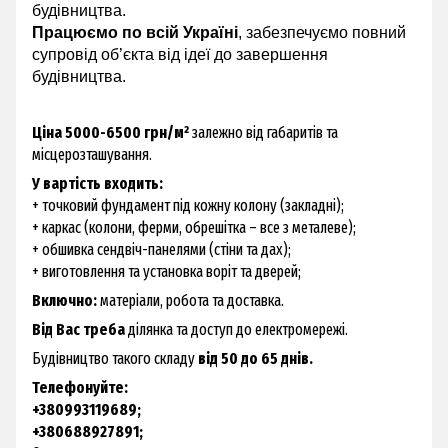
будівництва.
Працюємо по всій Україні
, забезпечуємо повний
супровід об’єкта від ідеї до
завершення
будівництва
.
Ціна 5000-6500 грн/м²
залежно від габаритів та
місцерозташування.
У вартість входить:
+ точковий фундамент під кожну колону (закладні);
+ каркас (колони, ферми, обрешітка – все з металеве);
+ обшивка сендвіч-панелями (стіни та дах);
+ виготовлення та установка воріт та дверей;
Включно:
матеріали, робота та доставка.
Від Вас треба
ділянка та доступ до електромережі.
Будівництво такого складу
від 50 до 65 днів.
Телефонуйте:
+380993119689;
+380688927891;