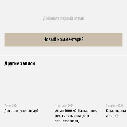
Добавьте первый отзыв
Новый комментарий
Другие записи
7 мая 2024
11 апреля 2024
1 апреля 2024
Для чего нужен ангар?
Ангар 1000 м2. Назначение,
Какая высота
цены и типы складов и
ангара?
зернохранилищ