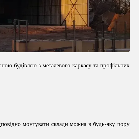
аною будівлею з металев
ого каркасу та профільних
ідповідно монтувати склади можна в будь-яку пору