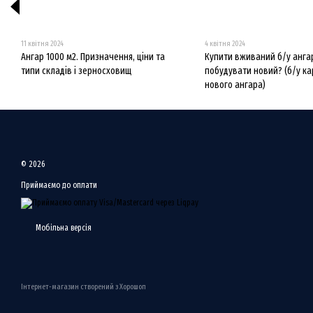
11 квітня 2024
4 квітня 2024
Ангар 1000 м2. Призначення, ціни та
Купити вживаний б/у анга
типи складів і зерносховищ
побудувати новий? (б/у ка
нового ангара)
© 2026
Приймаємо до оплати
Мобільна версія
Інтернет-магазин створений з Хорошоп