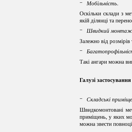
Мобільність
.
Оскільки
склади
з ме
якій ділянці та перен
Швидкий монта
Залежно від розмірів
Багатопрофільніс
Такі ангари можна ви
Галузі застосування
Складські приміщ
Швидкомонтовані
ме
приміщень, у яких мо
можна звести повноці