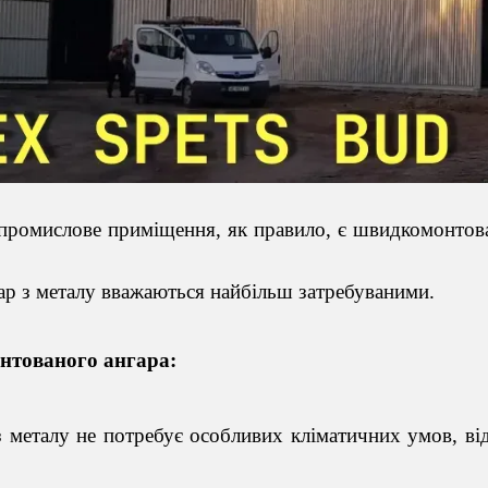
 промислове приміщення, як правило, є швидкомонтов
гар з металу вважаються найбільш затребуваними.
нтован
ого
ангар
а
:
з металу не потребує особливих кліматичних умов, в