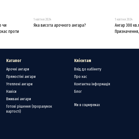
1 квітня 2024
1 квітня 2024
р чи
Яка висота арочного ангара?
Ангар 300 кв.
ркас проти
Призначення, 
Каталог
Клієнтам
Арочні ангари
Вхід до кабінету
Прямостіні ангари
Про нас
Утеплені ангари
Контактна інформація
Навіси
Блог
Вживані ангари
Ми в соцмережах
Готові рішення (прорахунок
вартості)