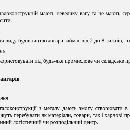
талоконструкцій мають невелику вагу та не мають се
осити.
ж
.
 та виду будівництво
ангара займає від 2 до 8 тижнів,
ть
.
користовувати під будь-яке промислове чи складське 
 ангарів
ення
талоконструкц
ії
з металу дають змогу створювати в 
жуть перебувати як матеріали, товари, так і харчові п
нний логістичний чи розподільний центр.