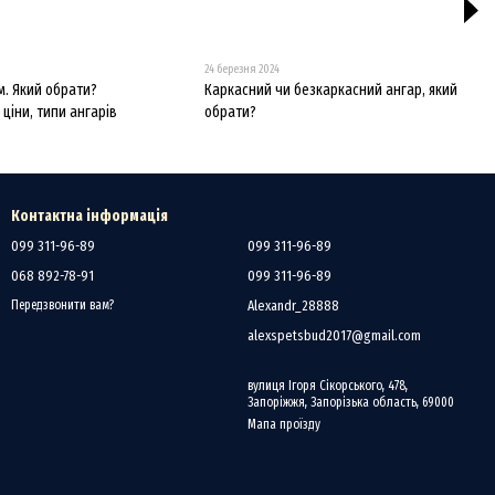
24 березня 2024
м. Який обрати?
Каркасний чи безкаркасний ангар, який
ціни, типи ангарів
обрати?
Контактна інформація
099 311-96-89
099 311-96-89
068 892-78-91
099 311-96-89
Alexandr_28888
Передзвонити вам?
alexspetsbud2017@gmail.com
вулиця Ігоря Сікорського, 478,
Запоріжжя, Запорізька область, 69000
Мапа проїзду