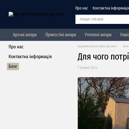
Перейти до основного контенту
Про нас
Контактна інформаці
Арочні ангари
Прямостіні ангари
Утеплені ангари
Наві
Про нас
Будівництво ангарів під ключ
Блог
Для чого потр
Контактна інформація
Блог
7 травня 2024