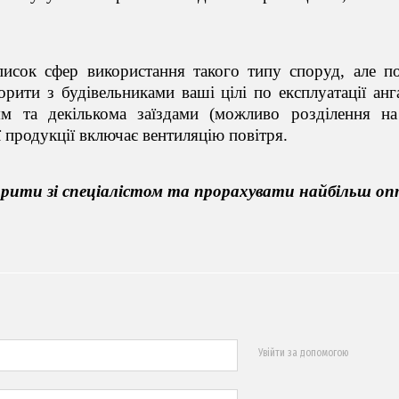
список сфер використання такого типу споруд, але п
орити з будівельниками ваші цілі по експлуатації ан
м та декількома заїздами (можливо розділення на 
ї продукції включає вентиляцію повітря.
рити зі спеціалістом та прорахувати найбільш опти
Увійти за допомогою