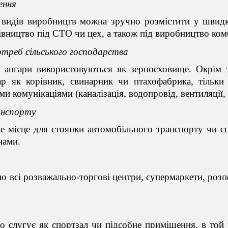
ення
х видів виробництв можна зручно розмістити у швид
дівництво під СТО чи
цех
, а також під виробництво ком
треб сільського господарства
е ангари використовуються як зерносховище. Окрім з
ар як корівник, свинарник чи птахофабрика, тільк
и комунікаціями (каналізація, водопровід, вентиляції,
нспорту
е місце для стоянки автомобільного транспорту чи сп
нами.
но всі розважально-торгові центри, супермаркети, ро
о слугує як спортзал чи підсобне приміщення, в той 