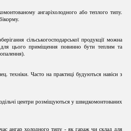
комонтованому ангарі
холодного або теплого типу
.
бікорму.
берігання сільськогосподарської продукції можна
и для цього приміщення повинно бути
теплим та
 опалення).
ец. техніки.
Часто на практиці будуються навіси з
зподільчі центри розміщуються у швидкомонтованих
час ангар холодного типу - як гараж чи склад для