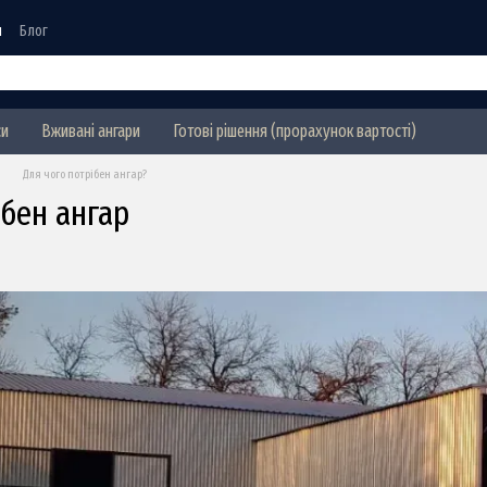
я
Блог
си
Вживані ангари
Готові рішення (прорахунок вартості)
Для чого потрібен ангар?
ібен ангар