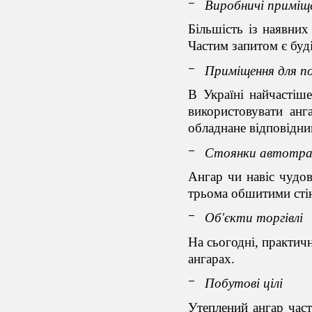
Виробничі приміщ
Більшість із наявни
Частим запитом є бу
Приміщення для по
В Україні найчастіш
використовувати анг
обладнане відповідним
Стоянки автотра
Ангар чи навіс чудов
трьома обшитими сті
Об'єкти торгівлі
На сьогодні, практич
ангарах.
Побутові цілі
Утеплений ангар част